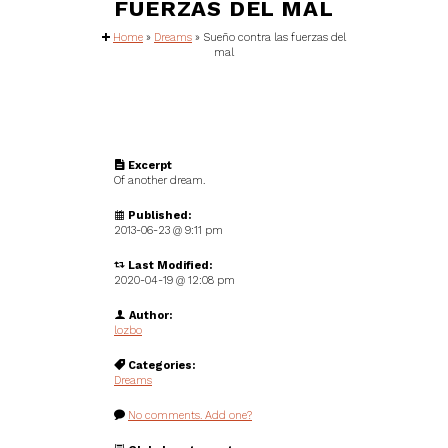
FUERZAS DEL MAL
Home
»
Dreams
»
Sueño contra las fuerzas del
mal
Excerpt
Of another dream.
Published:
2013-06-23 @
9:11 pm
Last Modified:
2020-04-19 @ 12:08 pm
Author:
lozbo
Categories:
Dreams
No comments. Add one?