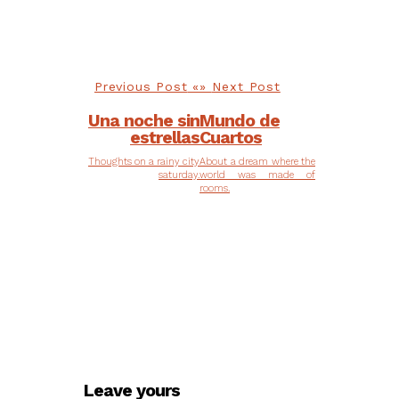
Previous Post
Next Post
Una noche sin
Mundo de
estrellas
Cuartos
Thoughts on a rainy city
About a dream where the
saturday.
world was made of
rooms.
Leave yours