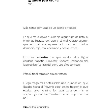
Global post count:
198
Más notas confusas de un sueño olvidado.
Lo que recuerdo es que había algún tipo de batalla
entre las fuerzas del bien y el mal. Quiero asumir
que el mal era representado por un clásico
demonio, rojo, mal encarado y con cuernos.
Lo más
extraño
fue que estaba el antiguo
cardenal tapatío,
Cavernal Sinbozal
, peleando del
lado de las fuerzas del bien. Eso sí es confuso.
Pero al final también era derrotado.
Luego tengo más notas sobre una inundación, que
llegaba hasta el “noveno piso” del edificio en el que
estaba, pero no sé si formaba parte del mismo
sueño o ya era otro. También había un primo mío
ahí.
Fin
de los recuerdos.