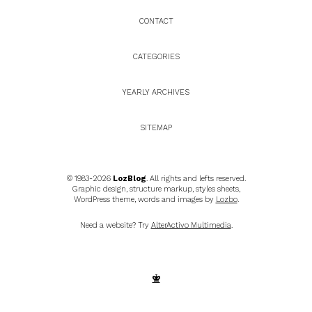
CONTACT
CATEGORIES
YEARLY ARCHIVES
SITEMAP
© 1983-2026
LozBlog
. All rights and lefts reserved.
Graphic design, structure markup, styles sheets,
WordPress theme, words and images by
Lozbo
.
Need a website? Try
AlterActivo Multimedia
.